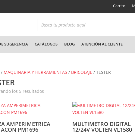
Carrito
M
E SUGERENCIA
CATÁLOGOS
BLOG
ATENCIÓN AL CLIENTE
/
MAQUINARIA Y HERRAMIENTAS
/
BRICOLAJE
/ TESTER
STER
Ordenado
ando los 5 resultados
por
los
últimos
ZA AMPERIMETRICA
MULTIMETRO DIGITAL
ACON PM1696
12/24V VOLTEN VL1580