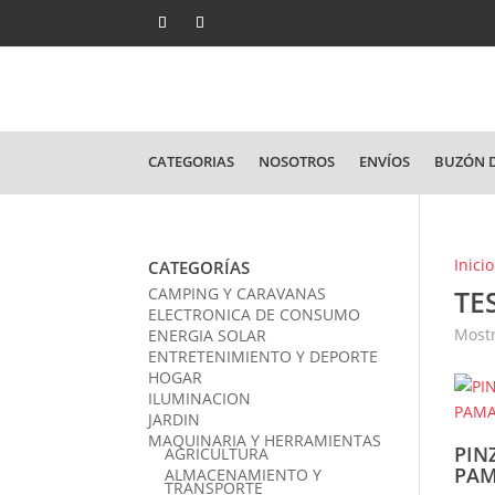
CATEGORIAS
NOSOTROS
ENVÍOS
BUZÓN D
Inicio
CATEGORÍAS
CAMPING Y CARAVANAS
TE
ELECTRONICA DE CONSUMO
Mostr
ENERGIA SOLAR
ENTRETENIMIENTO Y DEPORTE
HOGAR
ILUMINACION
JARDIN
MAQUINARIA Y HERRAMIENTAS
PIN
AGRICULTURA
PAM
ALMACENAMIENTO Y
TRANSPORTE