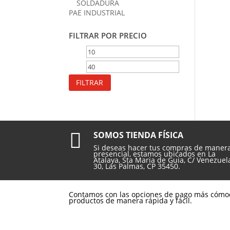
SOLDADURA
PAE INDUSTRIAL
FILTRAR POR PRECIO
Precio
Precio
mínimo
máximo
FILTRAR

SOMOS TIENDA FÍSICA
Si deseas hacer tus compras de maner
presencial, estamos ubicados en La
Atalaya, Sta Maria de Guia, C/ Venezuel
30, Las Palmas, CP 35450.
Contamos con las opciones de pago más cómo
productos de manera rápida y fácil.