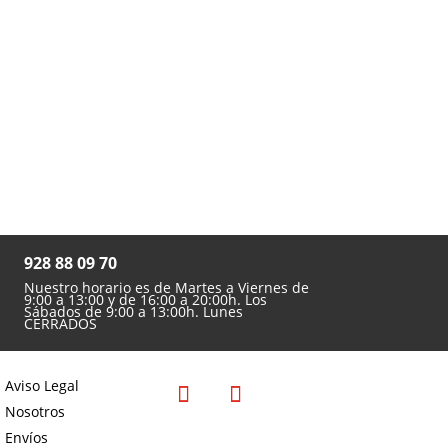

928 88 09 70
Nuestro horario es de Martes a Viernes de
9:00 a 13:00 y de 16:00 a 20:00h. Los
Sábados de 9:00 a 13:00h. Lunes
CERRADOS
Aviso Legal
Nosotros
Envíos