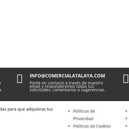

INFO@COMERCIALATALAYA.COM
a
Ponte en contacto a través de nuestro
email y responderemos todas tus
a
solicitudes, comentarios o sugerencias.
das para que adquieras tus
Políticas de
Privacidad
Políticas de Cookies