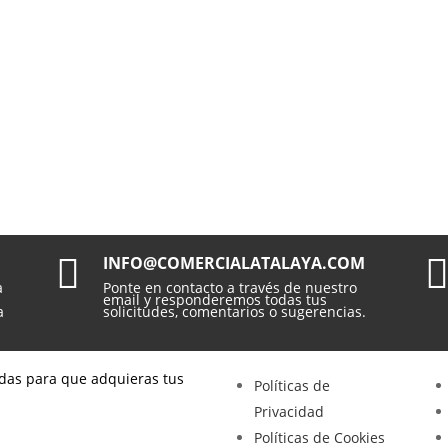

INFO@COMERCIALATALAYA.COM
a
Ponte en contacto a través de nuestro
email y responderemos todas tus
a
solicitudes, comentarios o sugerencias.
das para que adquieras tus
Políticas de
Privacidad
Políticas de Cookies