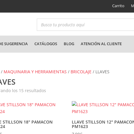
Carrito
M
E SUGERENCIA
CATÁLOGOS
BLOG
ATENCIÓN AL CLIENTE
/
MAQUINARIA Y HERRAMIENTAS
/
BRICOLAJE
/ LLAVES
AVES
Ordenado
ando los 15 resultados
por
los
últimos
E STILLSON 18″ PAMACON
LLAVE STILLSON 12″ PAMACO
24
PM1623