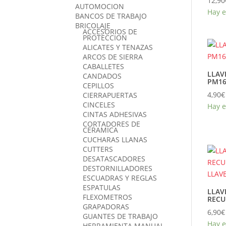
12,90
AUTOMOCION
Hay e
BANCOS DE TRABAJO
BRICOLAJE
ACCESORIOS DE
PROTECCION
ALICATES Y TENAZAS
ARCOS DE SIERRA
CABALLETES
LLAV
CANDADOS
PM16
CEPILLOS
4,90
€
CIERRAPUERTAS
CINCELES
Hay e
CINTAS ADHESIVAS
CORTADORES DE
CERAMICA
CUCHARAS LLANAS
CUTTERS
DESATASCADORES
DESTORNILLADORES
ESCUADRAS Y REGLAS
ESPATULAS
LLAV
FLEXOMETROS
RECU
GRAPADORAS
6,90
€
GUANTES DE TRABAJO
Hay e
HERRAMIENTA MANUAL