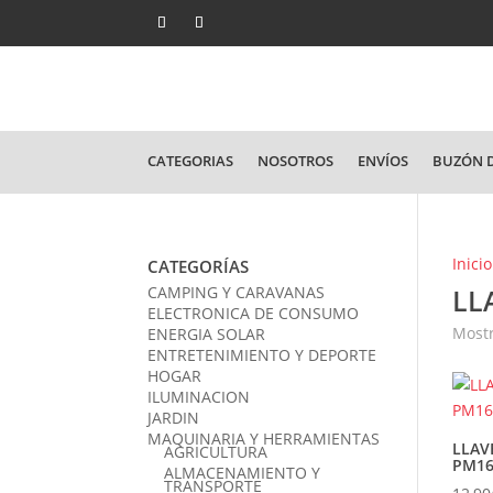
CATEGORIAS
NOSOTROS
ENVÍOS
BUZÓN D
Inicio
CATEGORÍAS
CAMPING Y CARAVANAS
LL
ELECTRONICA DE CONSUMO
Mostr
ENERGIA SOLAR
ENTRETENIMIENTO Y DEPORTE
HOGAR
ILUMINACION
JARDIN
MAQUINARIA Y HERRAMIENTAS
LLAV
AGRICULTURA
PM16
ALMACENAMIENTO Y
TRANSPORTE