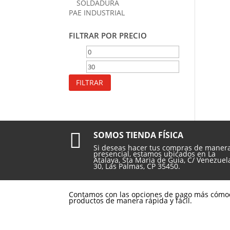
SOLDADURA
PAE INDUSTRIAL
FILTRAR POR PRECIO
Precio
Precio
mínimo
máximo
FILTRAR

SOMOS TIENDA FÍSICA
Si deseas hacer tus compras de maner
presencial, estamos ubicados en La
Atalaya, Sta Maria de Guia, C/ Venezuel
30, Las Palmas, CP 35450.
Contamos con las opciones de pago más cómo
productos de manera rápida y fácil.