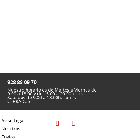

928 88 09 70
Nuestro horario es de Martes a Viernes de
9:00 a 13:00 y de 16:00 a 20:00h. Los
Sábados de 9:00 a 13:00h. Lunes
CERRADOS
Aviso Legal
Nosotros
Envíos