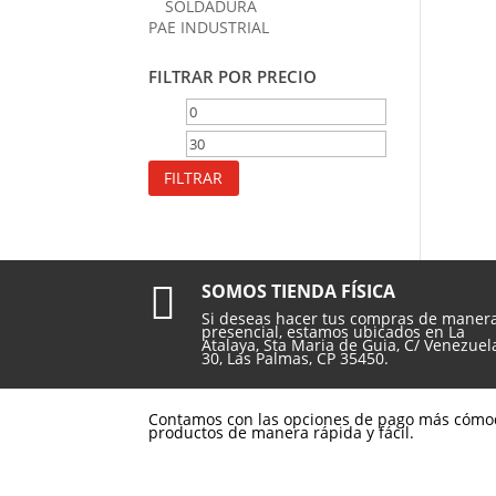
SOLDADURA
PAE INDUSTRIAL
FILTRAR POR PRECIO
Precio
Precio
mínimo
máximo
FILTRAR

SOMOS TIENDA FÍSICA
Si deseas hacer tus compras de maner
presencial, estamos ubicados en La
Atalaya, Sta Maria de Guia, C/ Venezuel
30, Las Palmas, CP 35450.
Contamos con las opciones de pago más cómo
productos de manera rápida y fácil.