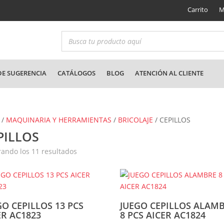
Carrito
M
E SUGERENCIA
CATÁLOGOS
BLOG
ATENCIÓN AL CLIENTE
/
MAQUINARIA Y HERRAMIENTAS
/
BRICOLAJE
/ CEPILLOS
PILLOS
Ordenado
ando los 11 resultados
por
los
últimos
GO CEPILLOS 13 PCS
JUEGO CEPILLOS ALAM
ER AC1823
8 PCS AICER AC1824