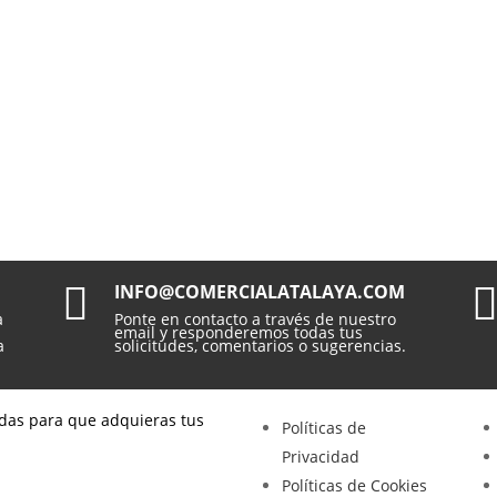

INFO@COMERCIALATALAYA.COM
a
Ponte en contacto a través de nuestro
email y responderemos todas tus
a
solicitudes, comentarios o sugerencias.
das para que adquieras tus
Políticas de
Privacidad
Políticas de Cookies