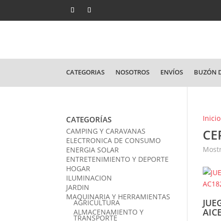
CATEGORIAS
NOSOTROS
ENVÍOS
BUZÓN D
Inicio
CATEGORÍAS
CAMPING Y CARAVANAS
CE
ELECTRONICA DE CONSUMO
Mostr
ENERGIA SOLAR
ENTRETENIMIENTO Y DEPORTE
HOGAR
ILUMINACION
JARDIN
MAQUINARIA Y HERRAMIENTAS
JUE
AGRICULTURA
AIC
ALMACENAMIENTO Y
TRANSPORTE