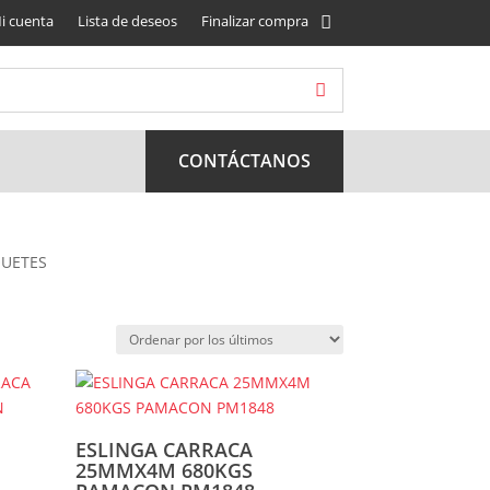
i cuenta
Lista de deseos
Finalizar compra
CONTÁCTANOS
QUETES
ESLINGA CARRACA
25MMX4M 680KGS