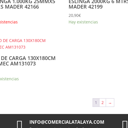
INGA 1.000KG 25MMX5
ESLINGA 2000KG 6 MTR
S MADER 42166
MADER 42199
20,90
€
xistencias
Hay existencias
 DE CARGA 130X180CM
MEC AM131073
xistencias
1
2
→

INFO@COMERCIALATALAYA.COM