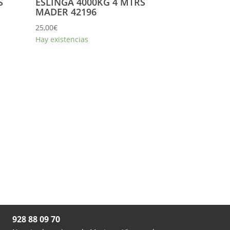
S
ESLINGA 4000KG 4 MTRS
MADER 42196
25,00
€
Hay existencias

928 88 09 70