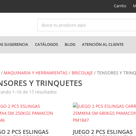
Carrito
M
E SUGERENCIA
CATÁLOGOS
BLOG
ATENCIÓN AL CLIENTE
/
MAQUINARIA Y HERRAMIENTAS
/
BRICOLAJE
/ TENSORES Y TRIN
NSORES Y TRINQUETES
Ordenado
ando 1–16 de 17 resultados
por
los
últimos
GO 2 PCS ESLINGAS
JUEGO 2 PCS ESLINGAS