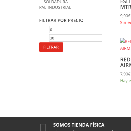
ESL
SOLDADURA
MTR
PAE INDUSTRIAL
9,90
€
FILTRAR POR PRECIO
Sin e
Precio
Precio
mínimo
máximo
FILTRAR
RED
AIR
7,90
€
Hay e

SOMOS TIENDA FÍSICA