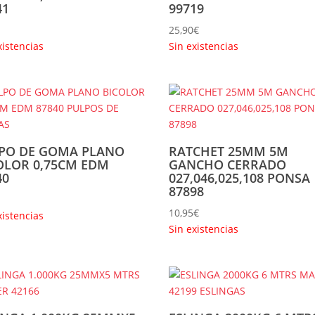
41
99719
25,90
€
xistencias
Sin existencias
PO DE GOMA PLANO
RATCHET 25MM 5M
OLOR 0,75CM EDM
GANCHO CERRADO
40
027,046,025,108 PONSA
87898
10,95
€
xistencias
Sin existencias