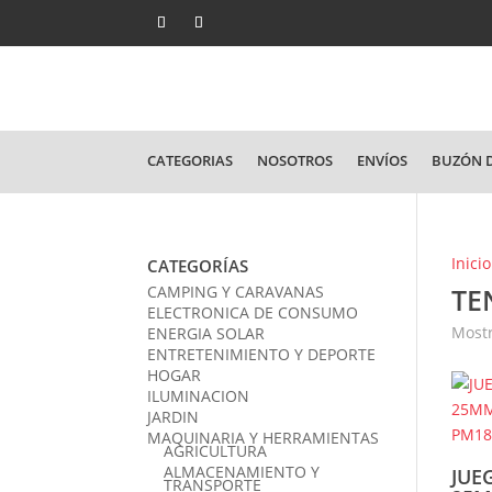
CATEGORIAS
NOSOTROS
ENVÍOS
BUZÓN D
Inicio
CATEGORÍAS
CAMPING Y CARAVANAS
TE
ELECTRONICA DE CONSUMO
Mostr
ENERGIA SOLAR
ENTRETENIMIENTO Y DEPORTE
HOGAR
ILUMINACION
JARDIN
MAQUINARIA Y HERRAMIENTAS
AGRICULTURA
ALMACENAMIENTO Y
JUE
TRANSPORTE