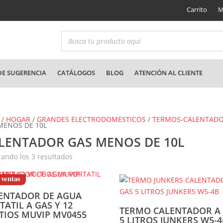
Carrito
M
E SUGERENCIA
CATÁLOGOS
BLOG
ATENCIÓN AL CLIENTE
/
HOGAR
/
GRANDES ELECTRODOMESTICOS
/
TERMOS-CALENTAD
MENOS DE 10L
LENTADOR GAS MENOS DE 10L
Ordenado
ando los 3 resultados
por
los
últimos
 ventas
ENTADOR DE AGUA
TATIL A GAS Y 12
TERMO CALENTADOR A
TIOS MUVIP MV0455
5 LITROS JUNKERS W5-