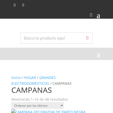
Inicio
/
HOGAR
/
GRANDES
ELECTRODOMESTICOS
/ CAMPANAS
CAMPANAS
Ordenado
Mostrando 1–16 de 48 resultados
por
los