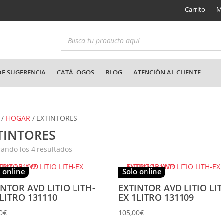
Carrito
M
E SUGERENCIA
CATÁLOGOS
BLOG
ATENCIÓN AL CLIENTE
/
HOGAR
/ EXTINTORES
TINTORES
Ordenado
ando los 4 resultados
por
los
últimos
 online
Solo online
INTOR AVD LITIO LITH-
EXTINTOR AVD LITIO LI
2LITRO 131110
EX 1LITRO 131109
0
€
105,00
€