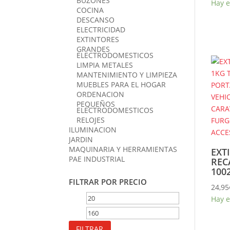
BUZONES
Hay e
COCINA
DESCANSO
ELECTRICIDAD
EXTINTORES
GRANDES
ELECTRODOMESTICOS
LIMPIA METALES
MANTENIMIENTO Y LIMPIEZA
MUEBLES PARA EL HOGAR
ORDENACION
PEQUEÑOS
ELECTRODOMESTICOS
RELOJES
ILUMINACION
JARDIN
MAQUINARIA Y HERRAMIENTAS
EXT
PAE INDUSTRIAL
REC
100
FILTRAR POR PRECIO
24,95
Precio
Precio
Hay e
mínimo
máximo
FILTRAR