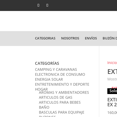
CATEGORIAS
NOSOTROS
ENVÍOS
BUZÓN D
Inicio
CATEGORÍAS
CAMPING Y CARAVANAS
EX
ELECTRONICA DE CONSUMO
Mostr
ENERGIA SOLAR
ENTRETENIMIENTO Y DEPORTE
HOGAR
Solo
AROMAS Y AMBIENTADORES
ARTICULOS DE GAS
EXT
ARTICULOS PARA BEBES
EX 
BAÑO
BASCULAS PARA EQUIPAJE
160,0