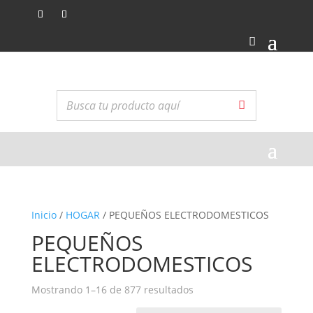
Inicio
/
HOGAR
/ PEQUEÑOS ELECTRODOMESTICOS
PEQUEÑOS
ELECTRODOMESTICOS
Ordenado
Mostrando 1–16 de 877 resultados
por