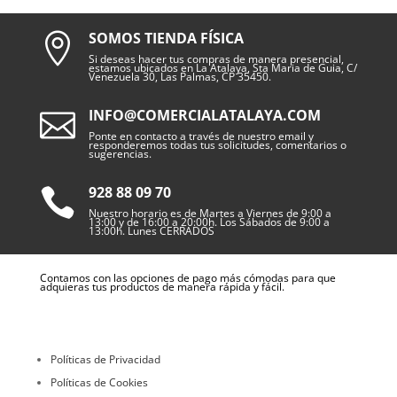
SOMOS TIENDA FÍSICA

Si deseas hacer tus compras de manera presencial,
estamos ubicados en La Atalaya, Sta Maria de Guia, C/
Venezuela 30, Las Palmas, CP 35450.
INFO@COMERCIALATALAYA.COM

Ponte en contacto a través de nuestro email y
responderemos todas tus solicitudes, comentarios o
sugerencias.
928 88 09 70

Nuestro horario es de Martes a Viernes de 9:00 a
13:00 y de 16:00 a 20:00h. Los Sábados de 9:00 a
13:00h. Lunes CERRADOS
Contamos con las opciones de pago más cómodas para que
adquieras tus productos de manera rápida y fácil.
Políticas de Privacidad
Políticas de Cookies