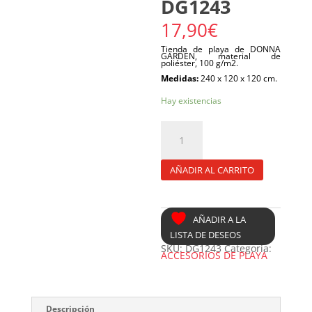
DG1243
17,90
€
Tienda de playa de DONNA
GARDEN, m
aterial de
poliéster, 100 g/m2.
Medidas:
240 x 120 x 120 cm.
Hay existencias
TIENDA
DE
PLAYA
DONNA
GARDEN
DG1243
cantidad
AÑADIR AL CARRITO
AÑADIR A LA
LISTA DE DESEOS
SKU:
DG1243
Categoría:
ACCESORIOS DE PLAYA
Descripción