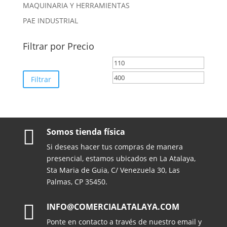
MAQUINARIA Y HERRAMIENTAS
PAE INDUSTRIAL
Filtrar por Precio
Precio
Precio
mínimo
máximo
Filtrar

Somos tienda física
Si deseas hacer tus compras de manera
presencial, estamos ubicados en La Atalaya,
Sta Maria de Guia, C/ Venezuela 30, Las
Palmas, CP 35450.

INFO@COMERCIALATALAYA.COM
Ponte en contacto a través de nuestro email y