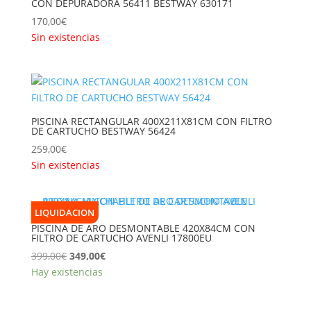
CON DEPURADORA 56411 BESTWAY 630171
170,00
€
Sin existencias
PISCINA RECTANGULAR 400X211X81CM CON FILTRO
DE CARTUCHO BESTWAY 56424
259,00
€
Sin existencias
LIQUIDACION
PISCINA DE ARO DESMONTABLE 420X84CM CON
FILTRO DE CARTUCHO AVENLI 17800EU
El
El
399,00
€
349,00
€
precio
precio
Hay existencias
original
actual
era:
es: