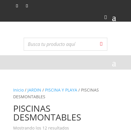
Inicio
/
JARDIN
/
PISCINA Y PLAYA
/ PISCINAS
DESMONTABLES
PISCINAS
DESMONTABLES
Ordenado
Mostrando los 12 resultados