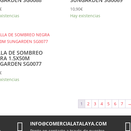
€
10,90
€
xistencias
Hay existencias
LA DE SOMBREO
RA 1.5X50M
GARDEN SG0077
€
xistencias
1
2
3
4
5
6
7

INFO@COMERCIALATALAYA.COM
a
Ponte en contacto a través de nuestro