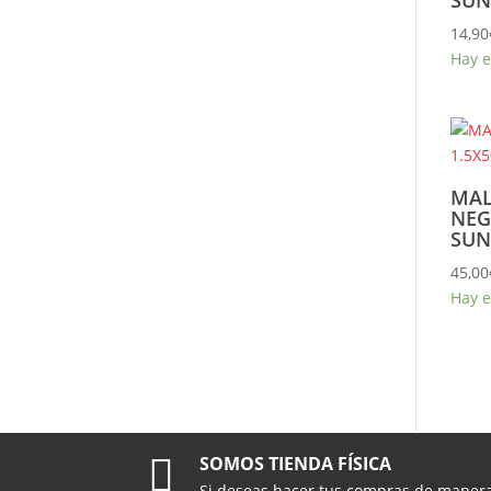
14,90
Hay e
MAL
NEG
SUN
45,00
Hay e

SOMOS TIENDA FÍSICA
Si deseas hacer tus compras de maner