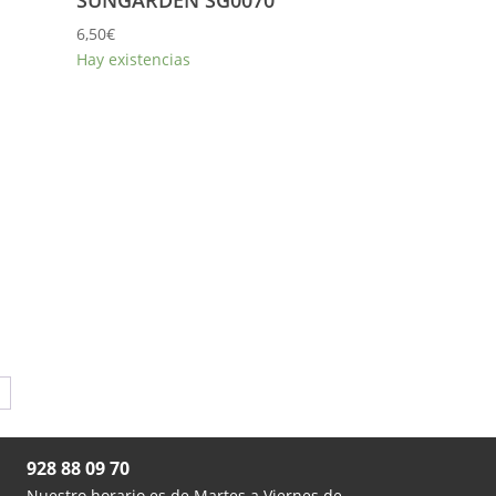
6,50
€
Hay existencias
→

928 88 09 70
Nuestro horario es de Martes a Viernes de