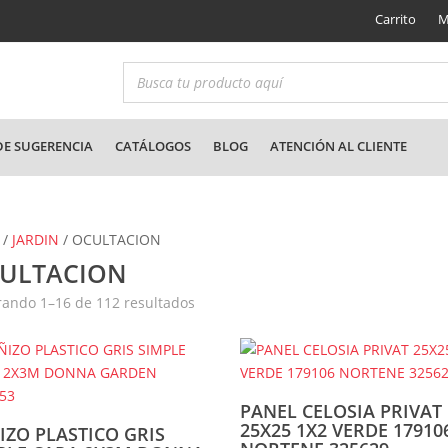
Carrito
M
E SUGERENCIA
CATÁLOGOS
BLOG
ATENCIÓN AL CLIENTE
/
JARDIN
/ OCULTACION
ULTACION
Ordenado
ando 1–16 de 112 resultados
por
los
últimos
PANEL CELOSIA PRIVAT
25X25 1X2 VERDE 17910
IZO PLASTICO GRIS