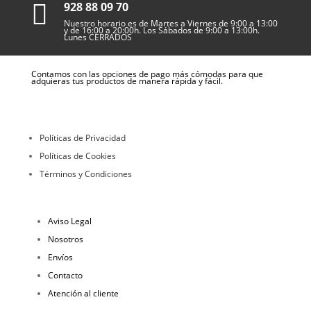

928 88 09 70
Nuestro horario es de Martes a Viernes de 9:00 a 13:00
y de 16:00 a 20:00h. Los Sábados de 9:00 a 13:00h.
Lunes CERRADOS
Contamos con las opciones de pago más cómodas para que
adquieras tus productos de manera rápida y fácil.
Políticas de Privacidad
Políticas de Cookies
Términos y Condiciones
Aviso Legal
Nosotros
Envíos
Contacto
Atención al cliente