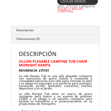
LISTA DE DESEOS
SKU:
275107
Categoría:
SILLAS Y MESAS
CAMPING
Descripción
Valoraciones (0)
DESCRIPCIÓN
SILLON PLEGABLE CAMPING TUB CHAIR
MIDNIGHT KAMPA
REFERENCIA 275107
La silla Kampa Tub es una silla plegable compacta
con estructura de acero liviana y resistente y
comodidad adicional. Esta silla extra cómoda se abre
y se pliega en segundos y es perfecta para acampar,
caravanas, picnics, festivales, conciertos, eventos
deportivos y en el jardín.
La silla Kampa Tub tiene un marco de acero
resistente pero liviano y un asiento de poliéster
1200D y se pliega a un tamaño compacto para
facilitar el transporte y el almacenamiento en su
propia bolsa de transporte.