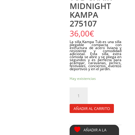
MIDNIGHT
KAMPA
275107
36,00
€
La silla Kampa Tub es una silla
plegable compacta con
estructura de acero liviana y
resistente y comodidad
adicional. Esta silla extra
cómoda se abre y se pliega en
segundos y es perfecta para
acampar, caravanas, picnics,
festivales, conciertos, eventos
deportivos y en el jardín.
Hay existencias
SILLON
PLEGABLE
CAMPING
TUB
CHAIR
MIDNIGHT
KAMPA
AÑADIR AL CARRITO
275107
cantidad
AÑADIR A LA