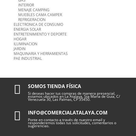
GAS
INTERIOR
MENAJE CAMPING
MUEBLES CAMA CAMPER
REFRIGERACION
ELECTRONICA DE CONSUMO
ENERGIA SOLAR
ENTRETENIMIENTO Y DEPORTE
HOGAR
ILUMINACION
JARDIN
MAQUINARIA Y HERRAMIENTAS
PAE INDUSTRIAL

SOMOS TIENDA FÍSICA
Si deseas hacer tus compras de manera presencial,
estamos ubicados en La Atalaya, Sta Maria de Guia, C/
Venezuela 30, Las Palmas, CP 35450.

INFO@COMERCIALATALAYA.COM
Ponte en contacto a través de nuestro email y
responderemos todas tus solicitudes, comentarios o
sugerencias.