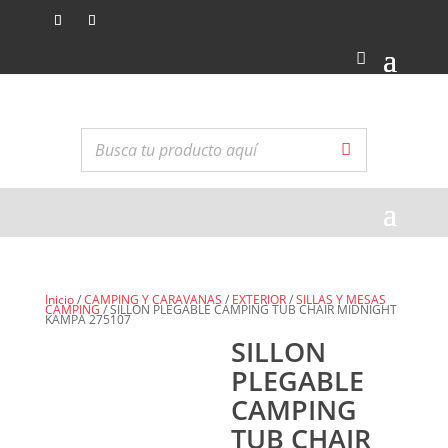
Inicio
/
CAMPING Y CARAVANAS
/
EXTERIOR
/
SILLAS Y MESAS
CAMPING
/ SILLON PLEGABLE CAMPING TUB CHAIR MIDNIGHT
KAMPA 275107
SILLON
PLEGABLE
CAMPING
TUB CHAIR