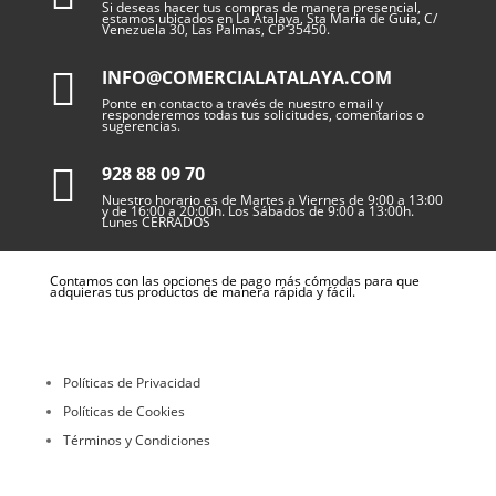
Si deseas hacer tus compras de manera presencial,
estamos ubicados en La Atalaya, Sta Maria de Guia, C/
Venezuela 30, Las Palmas, CP 35450.

INFO@COMERCIALATALAYA.COM
Ponte en contacto a través de nuestro email y
responderemos todas tus solicitudes, comentarios o
sugerencias.

928 88 09 70
Nuestro horario es de Martes a Viernes de 9:00 a 13:00
y de 16:00 a 20:00h. Los Sábados de 9:00 a 13:00h.
Lunes CERRADOS
Contamos con las opciones de pago más cómodas para que
adquieras tus productos de manera rápida y fácil.
Políticas de Privacidad
Políticas de Cookies
Términos y Condiciones