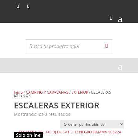
Inicio
/
CAMPING Y CARAVANAS
/
EXTERIOR
/ ESCALERAS
EXTERIOR
ESCALERAS EXTERIOR
Ordenado
Mostrando los 3 resultados
por
los
últimos
Solo online