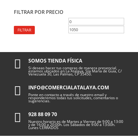
FILTRAR POR PRECIO
Precio
Precio
mínimo
máximo
FILTRAR

SOMOS TIENDA FÍSICA
Si deseas hacer tus compras de manera presencial,
estamos ubicados en La Atalaya, Sta Maria de Guia, C/
Venezuela 30, Las Palmas, CP 35450.

INFO@COMERCIALATALAYA.COM
Ponte en contacto a través de nuestro email y
responderemos todas tus solicitudes, comentarios o
sugerencias.

928 88 09 70
Nuestro horario es de Martes a Viernes de 9:00 a 13:00
y de 16:00 a 20:00h. Los Sábados de 9:00 a 13:00h.
Lunes CERRADOS