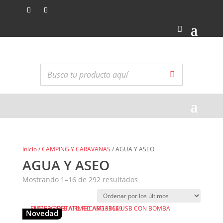
Inicio
/
CAMPING Y CARAVANAS
/ AGUA Y ASEO
AGUA Y ASEO
Ordenado
Mostrando 1–16 de 292 resultados
por
los
últimos
Novedad