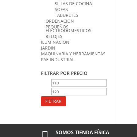
SILLAS DE COCINA
SOFAS
TABURETES
ORDENACION
PEQUEÑOS
ELECTRODOMESTICOS
RELOJES
ILUMINACION
JARDIN
MAQUINARIA Y HERRAMIENTAS
PAE INDUSTRIAL
FILTRAR POR PRECIO
Precio
Precio
mínimo
máximo
FILTRAR

SOMOS TIENDA FÍSICA