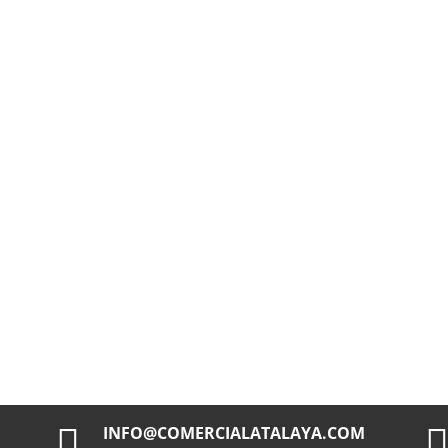

INFO@COMERCIALATALAYA.COM