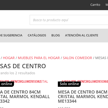
Carrito
M
E SUGERENCIA
CATÁLOGOS
BLOG
ATENCIÓN AL CLIENTE
/
HOGAR
/
MUEBLES PARA EL HOGAR
/
SALON COMEDOR
/ MESAS
SAS DE CENTRO
Ordenado
ando los 2 resultados
por
los
últimos
 online
Solo online
A DE CENTRO 84CM
MESA DE CENTRO 84CM
STAL MARMOL KENDALL
CRISTAL MARMOL KEN
3342
ME13344