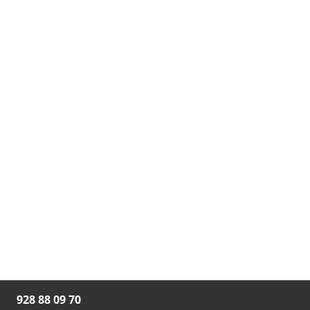

928 88 09 70