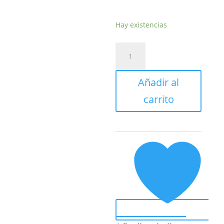
Hay existencias
CAFETERA
PORTATIL
3
Añadir al
EN
1
carrito
XPRESSCUP
NEGRA
MUVIP
MV0646
cantidad