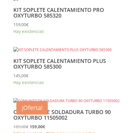
KIT SOPLETE CALENTAMIENTO PRO
OXYTURBO 585320
159,00
€
Hay existencias
KIT SOPLETE CALENTAMIENTO PLUS
OXYTURBO 585300
145,00
€
Hay existencias
¡Oferta!
CONJUNTO DE SOLDADURA TURBO 90
OXYTURBO 11505002
El
El
189,00
€
159,00
€