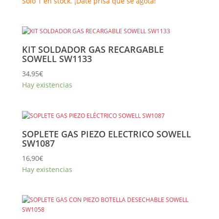
precio
precio
Sólo 1 en stock. ¡Date prisa que se agota!
original
actual
era:
es:
189,00€.
159,00€.
KIT SOLDADOR GAS RECARGABLE
SOWELL SW1133
34,95
€
Hay existencias
SOPLETE GAS PIEZO ELECTRICO SOWELL
SW1087
16,90
€
Hay existencias