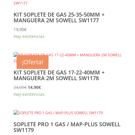
KIT SOPLETE DE GAS 25-35-50MM +
MANGUERA 2M SOWELL SW1177
19,90
€
Hay existencias
¡Oferta!
KIT SOPLETE DE GAS 17-22-40MM +
MANGUERA 2M SOWELL SW1178
El
El
24,00
€
14,90
€
precio
precio
Hay existencias
original
actual
era:
es:
24,00€.
14,90€.
SOPLETE PRO 1 GAS / MAP-PLUS SOWELL
SW1179