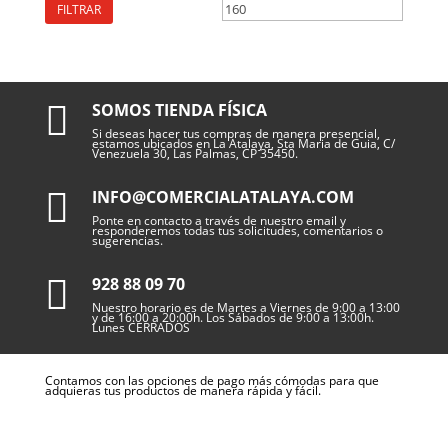
mínimo
máximo
FILTRAR

SOMOS TIENDA FÍSICA
Si deseas hacer tus compras de manera presencial,
estamos ubicados en La Atalaya, Sta Maria de Guia, C/
Venezuela 30, Las Palmas, CP 35450.

INFO@COMERCIALATALAYA.COM
Ponte en contacto a través de nuestro email y
responderemos todas tus solicitudes, comentarios o
sugerencias.

928 88 09 70
Nuestro horario es de Martes a Viernes de 9:00 a 13:00
y de 16:00 a 20:00h. Los Sábados de 9:00 a 13:00h.
Lunes CERRADOS
Contamos con las opciones de pago más cómodas para que
adquieras tus productos de manera rápida y fácil.