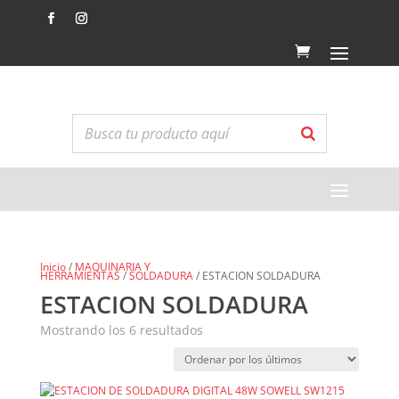
Inicio
/
MAQUINARIA Y
HERRAMIENTAS
/
SOLDADURA
/ ESTACION SOLDADURA
ESTACION SOLDADURA
Ordenado
Mostrando los 6 resultados
por
los
últimos