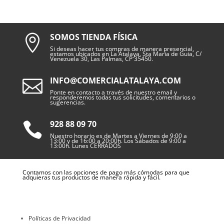
SOMOS TIENDA FÍSICA

Si deseas hacer tus compras de manera presencial,
estamos ubicados en La Atalaya, Sta Maria de Guia, C/
Venezuela 30, Las Palmas, CP 35450.
INFO@COMERCIALATALAYA.COM

Ponte en contacto a través de nuestro email y
responderemos todas tus solicitudes, comentarios o
sugerencias.
928 88 09 70

Nuestro horario es de Martes a Viernes de 9:00 a
13:00 y de 16:00 a 20:00h. Los Sábados de 9:00 a
13:00h. Lunes CERRADOS
Contamos con las opciones de pago más cómodas para que
adquieras tus productos de manera rápida y fácil.
Políticas de Privacidad