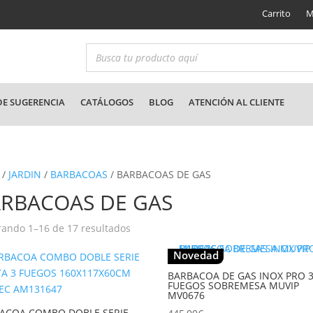
Carrito
M
E SUGERENCIA
CATÁLOGOS
BLOG
ATENCIÓN AL CLIENTE
/
JARDIN
/
BARBACOAS
/ BARBACOAS DE GAS
RBACOAS DE GAS
Ordenado
ando 1–16 de 17 resultados
por
Novedad
los
últimos
BARBACOA DE GAS INOX PRO 
FUEGOS SOBREMESA MUVIP
MV0676
ACOA COMBO DOBLE SERIE