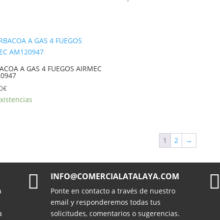
ACOA A GAS 4 FUEGOS AIRMEC
0947
0
€
xistencias
1
2
→

INFO@COMERCIALATALAYA.COM
a
Ponte en contacto a través de nuestro
email y responderemos todas tus
a
solicitudes, comentarios o sugerencias.