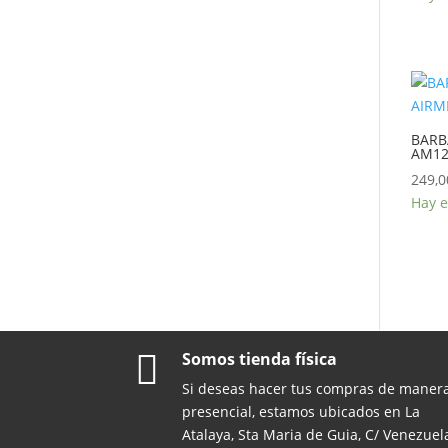
BARB
AM12
249,0
Hay e

Somos tienda física
Si deseas hacer tus compras de maner
presencial, estamos ubicados en La
Atalaya, Sta Maria de Guia, C/ Venezuel