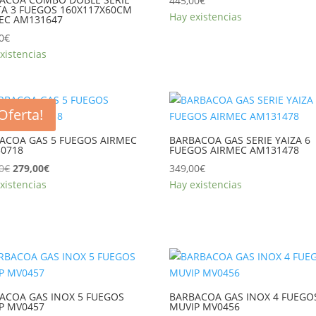
445,00
€
TA 3 FUEGOS 160X117X60CM
Hay existencias
EC AM131647
0
€
xistencias
¡Oferta!
ACOA GAS 5 FUEGOS AIRMEC
BARBACOA GAS SERIE YAIZA 6
0718
FUEGOS AIRMEC AM131478
El
El
0
€
279,00
€
349,00
€
precio
precio
xistencias
Hay existencias
original
actual
era:
es:
299,00€.
279,00€.
ACOA GAS INOX 5 FUEGOS
BARBACOA GAS INOX 4 FUEGO
P MV0457
MUVIP MV0456