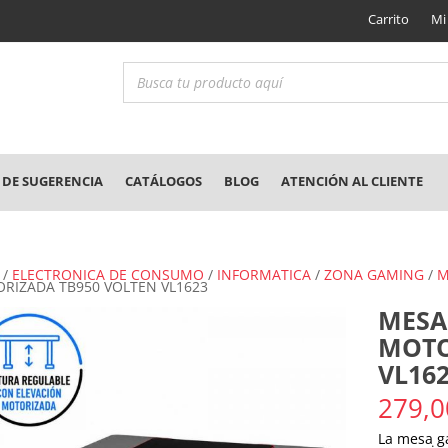
Carrito
Mi
DE SUGERENCIA
CATÁLOGOS
BLOG
ATENCIÓN AL CLIENTE
/
ELECTRONICA DE CONSUMO
/
INFORMATICA
/
ZONA GAMING
/
M
RIZADA TB950 VOLTEN VL1623
MESA
MOTO
VL16
279,0
La mesa g