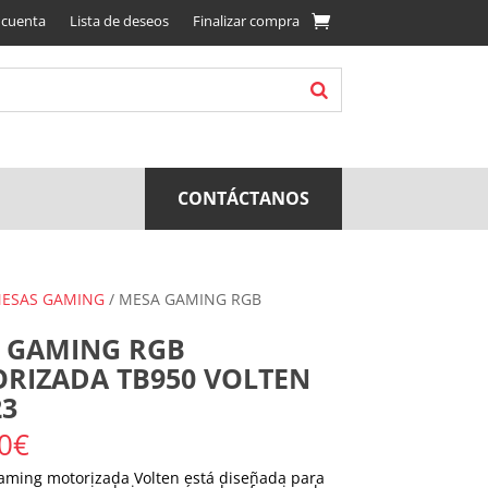
 cuenta
Lista de deseos
Finalizar compra
CONTÁCTANOS
ESAS GAMING
/ MESA GAMING RGB
 GAMING RGB
RIZADA TB950 VOLTEN
23
0
€
aming motorizada Volten está diseñada para