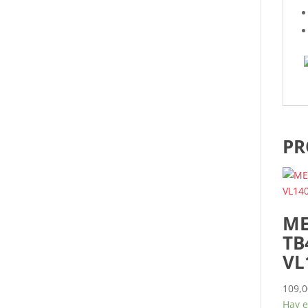
PR
ME
TB
VL
109,0
Hay e