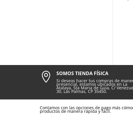
SOMOS TIENDA FÍSICA

Si deseas hacer tus compras de mane
presencial, estamos ubicados en La
Atalaya, Sta Maria de Guia, C/ Venezu
30, Las Palmas, CP 35450.
Contamos con las opciones de pago más cómo
productos de manera rápida y fácil.