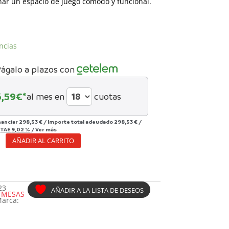
nar un espacio de juego cómodo y funcional.
ncias
ágalo a plazos con
6,59
€*
al mes en
cuotas
nanciar
298,53 €
/
Importe total adeudado
298,53 €
/
/
TAE
9,02 %
/
Ver más
AÑADIR AL CARRITO
ADA
23
AÑADIR A LA LISTA DE DESEOS
:
MESAS
arca: