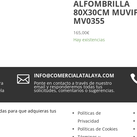
ALFOMBRILLA
80X30CM MUVI
MV0355
165,00
€
Hay existencias
INFO@COMERCIALATALAYA.COM

ra
Ponte en contacto a través de nuestro
email y responderemos todas tus
ela
solicitudes, comentarios o sugerencias.
das para que adquieras tus
Políticas de
Privacidad
Políticas de Cookies
Términos y