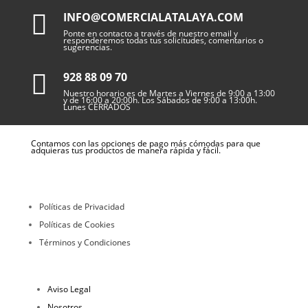

INFO@COMERCIALATALAYA.COM
Ponte en contacto a través de nuestro email y
responderemos todas tus solicitudes, comentarios o
sugerencias.

928 88 09 70
Nuestro horario es de Martes a Viernes de 9:00 a 13:00
y de 16:00 a 20:00h. Los Sábados de 9:00 a 13:00h.
Lunes CERRADOS
Contamos con las opciones de pago más cómodas para que
adquieras tus productos de manera rápida y fácil.
Políticas de Privacidad
Políticas de Cookies
Términos y Condiciones
Aviso Legal
Nosotros