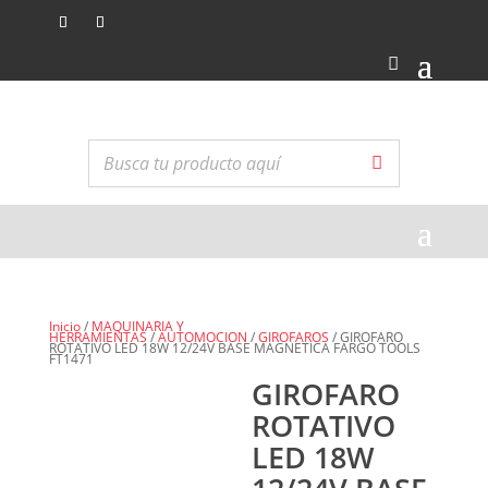
Inicio
/
MAQUINARIA Y
HERRAMIENTAS
/
AUTOMOCION
/
GIROFAROS
/ GIROFARO
ROTATIVO LED 18W 12/24V BASE MAGNETICA FARGO TOOLS
FT1471
GIROFARO
ROTATIVO
LED 18W