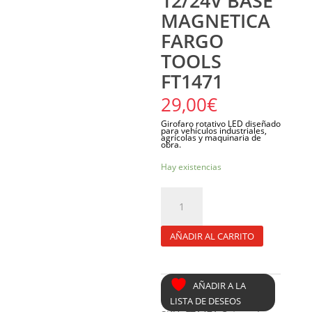
12/24V BASE
MAGNETICA
FARGO
TOOLS
FT1471
29,00
€
Girofaro rotativo LED diseñado
para vehículos industriales,
agrícolas y maquinaria de
obra.
Hay existencias
GIROFARO
ROTATIVO
LED
18W
12/24V
BASE
MAGNETICA
AÑADIR AL CARRITO
FARGO
TOOLS
FT1471
cantidad
AÑADIR A LA
LISTA DE DESEOS