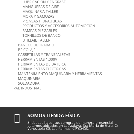
LUBRICACION Y ENGRASE
MANGUERAS DE AIRE
MAQUINARIA TALLER
MOPA Y GAMUZAS
PRENSAS HIDRAULICAS
PRODUCTOS Y ACCESORIOS AUTOMOCION
RAMPAS PLEGABLES
TORNILLOS DE BANCO
UTILLAJE TALLER
BANCOS DE TRABAJO
BRICOLAJE
CARRETILLAS Y TRANSPALETAS
HERRAMIENTAS 1.000V
HERRAMIENTAS DE BATERIA
HERRAMIENTAS ELECTRICAS
MANTENIMIENTO MAQUINARIA Y HERRAMIENTAS
MAQUINARIA
SOLDADURA
PAE INDUSTRIAL

SOMOS TIENDA FÍSICA
Si deseas hacer tus compras de manera presencial,
estamos ubicados en La Atalaya, Sta Maria de Guia, C/
Venezuela 30, Las Palmas, CP 35450.