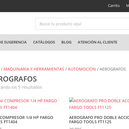
Carrito
M
E SUGERENCIA
CATÁLOGOS
BLOG
ATENCIÓN AL CLIENTE
/
MAQUINARIA Y HERRAMIENTAS
/
AUTOMOCION
/ AEROGRAFOS
ROGRAFOS
Ordenado
ando los 5 resultados
por
los
últimos
 COMPRESOR 1/4 HP FARGO
AEROGRAFO PRO DOBLE ACCI
S FT1404
FARGO TOOLS FT1125