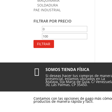
MAQUINARIA
SOLDADURA
PAE INDUSTRIAL
FILTRAR POR PRECIO
Precio
Precio
mínimo
máximo
FILTRAR

SOMOS TIENDA FÍSICA
Si deseas hacer tus compras de maner
presencial, estamos ubicados en La
Atalaya, Sta Maria de Guia, C/ Venezuel
30, Las Palmas, CP 35450.
Contamos con las opciones de pago más cómo
productos de manera rápida y fácil.