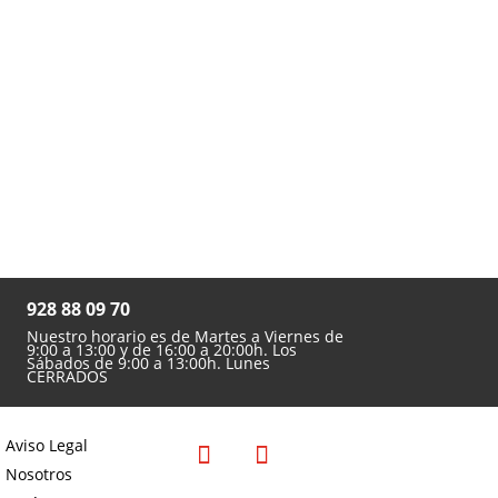

928 88 09 70
Nuestro horario es de Martes a Viernes de
9:00 a 13:00 y de 16:00 a 20:00h. Los
Sábados de 9:00 a 13:00h. Lunes
CERRADOS
Aviso Legal
Nosotros