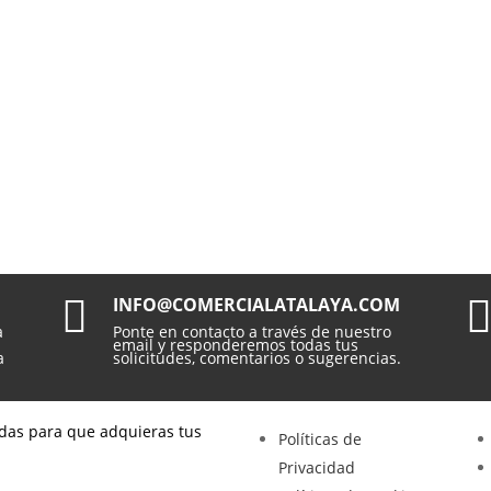

INFO@COMERCIALATALAYA.COM
a
Ponte en contacto a través de nuestro
email y responderemos todas tus
a
solicitudes, comentarios o sugerencias.
das para que adquieras tus
Políticas de
Privacidad