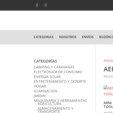
CATEGORIAS
NOSOTROS
ENVÍOS
BUZÓN D
Inicio
CATEGORÍAS
CAMPING Y CARAVANAS
AE
ELECTRONICA DE CONSUMO
Mostr
ENERGIA SOLAR
ENTRETENIMIENTO Y DEPORTE
HOGAR
ILUMINACION
JARDIN
MAQUINARIA Y HERRAMIENTAS
MINI
AGRICULTURA
TOOL
ALMACENAMIENTO Y
TRANSPORTE