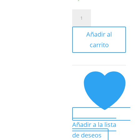
GIROFARO
LED
19W
Añadir al
12-
24V
carrito
1
FUNCION
BASE
MAGNETICA
FARGO
TOOLS
FT1473
cantidad
Añadir a la lista
de deseos