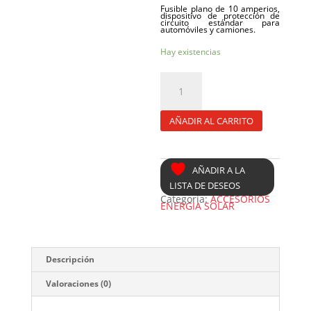
Fusible plano de 10 amperios,
d
ispositivo de protección de
circuito estándar para
automóviles y camiones.
Hay existencias
FUSIBLE
PLANO
ROJO
10A
cantidad
AÑADIR AL CARRITO
AÑADIR A LA
LISTA DE DESEOS
Categoría:
ACCESORIOS
ENERGIA SOLAR
Descripción
Valoraciones (0)