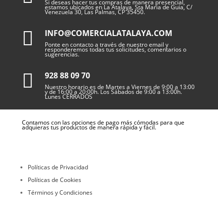
Si deseas hacer tus compras de manera presencial,
estamos ubicados en La Atalaya, Sta Maria de Guia, C/
Venezuela 30, Las Palmas, CP 35450.

INFO@COMERCIALATALAYA.COM
Ponte en contacto a través de nuestro email y
responderemos todas tus solicitudes, comentarios o
sugerencias.

928 88 09 70
Nuestro horario es de Martes a Viernes de 9:00 a 13:00
y de 16:00 a 20:00h. Los Sábados de 9:00 a 13:00h.
Lunes CERRADOS
Contamos con las opciones de pago más cómodas para que
adquieras tus productos de manera rápida y fácil.
Políticas de Privacidad
Políticas de Cookies
Términos y Condiciones