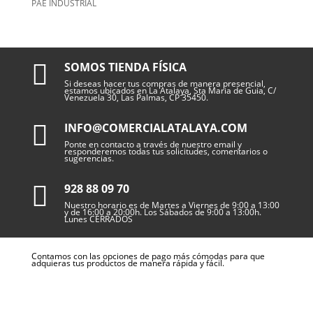
PAE INDUSTRIAL

SOMOS TIENDA FÍSICA
Si deseas hacer tus compras de manera presencial,
estamos ubicados en La Atalaya, Sta Maria de Guia, C/
Venezuela 30, Las Palmas, CP 35450.

INFO@COMERCIALATALAYA.COM
Ponte en contacto a través de nuestro email y
responderemos todas tus solicitudes, comentarios o
sugerencias.

928 88 09 70
Nuestro horario es de Martes a Viernes de 9:00 a 13:00
y de 16:00 a 20:00h. Los Sábados de 9:00 a 13:00h.
Lunes CERRADOS
Contamos con las opciones de pago más cómodas para que
adquieras tus productos de manera rápida y fácil.