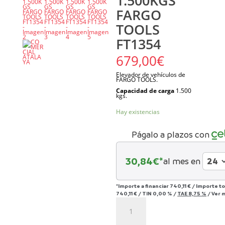
1.500KGS
FARGO
TOOLS
FT1354
679,00
€
Elevador de vehículos
de
FARGO TOOLS.
Capacidad de carga
1.500
kgs.
Hay existencias
Págalo a plazos con
30,84
€*
al mes en
*Importe a financiar
740,11 €
/
Importe t
740,11 €
/
TIN
0,00 %
/
TAE
8,75 %
/
Ver 
ELEVADOR
COCHES
PORTATIL
1.500KGS
FARGO
TOOLS