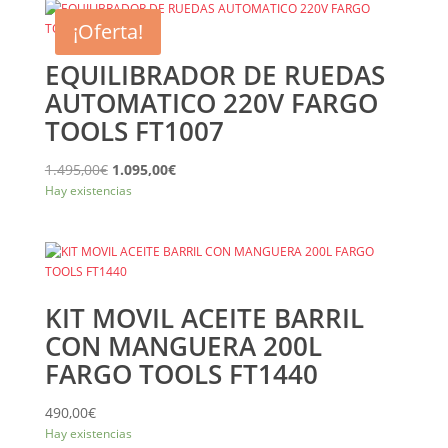
¡Oferta!
EQUILIBRADOR DE RUEDAS
AUTOMATICO 220V FARGO
TOOLS FT1007
El
El
1.495,00
€
1.095,00
€
Hay existencias
precio
precio
original
actual
era:
es:
1.495,00€.
1.095,00€.
KIT MOVIL ACEITE BARRIL
CON MANGUERA 200L
FARGO TOOLS FT1440
490,00
€
Hay existencias