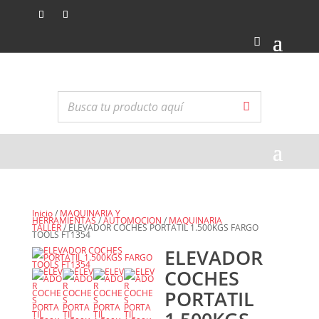
Inicio
/
MAQUINARIA Y
HERRAMIENTAS
/
AUTOMOCION
/
MAQUINARIA
TALLER
/ ELEVADOR COCHES PORTATIL 1.500KGS FARGO
TOOLS FT1354
ELEVADOR
COCHES
PORTATIL