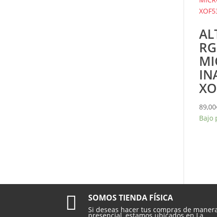
AL
RG
MI
IN
XO
89,00
Bajo 

SOMOS TIENDA FÍSICA
Si deseas hacer tus compras de maner
presencial, estamos ubicados en La