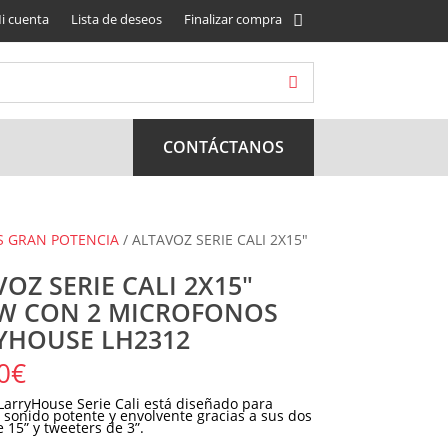
i cuenta
Lista de deseos
Finalizar compra
CONTÁCTANOS
S GRAN POTENCIA
/ ALTAVOZ SERIE CALI 2X15″
OZ SERIE CALI 2X15″
0W CON 2 MICROFONOS
YHOUSE LH2312
0
€
 LarryHouse Serie Cali está diseñado para
 sonido potente y envolvente gracias a sus dos
 15” y tweeters de 3”.