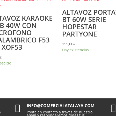
ALTAVOZ PORTA
TAVOZ KARAOKE
BT 60W SERIE
B 40W CON
HOPESTAR
CROFONO
PARTYONE
ALAMBRICO F53
159,00
€
 XOF53
Hay existencias
€
pedido

INFO@COMERCIALATALAYA.COM
a
Ponte en contacto a través de nuestro
email y responderemos todas tus