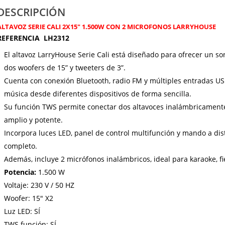
DESCRIPCIÓN
ALTAVOZ SERIE CALI 2X15″ 1.500W CON 2 MICROFONOS LARRYHOUSE
REFERENCIA LH2312
El altavoz LarryHouse Serie Cali está diseñado para ofrecer un so
dos woofers de 15” y tweeters de 3”.
Cuenta con conexión Bluetooth, radio FM y múltiples entradas US
música desde diferentes dispositivos de forma sencilla.
Su función TWS permite conectar dos altavoces inalámbricament
amplio y potente.
Incorpora luces LED, panel de control multifunción y mando a d
completo.
Además, incluye 2 micrófonos inalámbricos, ideal para karaoke, fi
Potencia:
1.500 W
Voltaje: 230 V / 50 HZ
Woofer: 15″ X2
Luz LED: SÍ
TWS función: SÍ