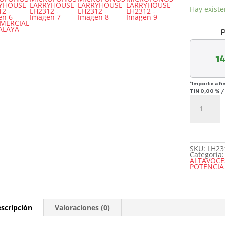
Hay existe
P
1
*Importe a fi
TIN
0,00 %
ALTAVOZ
SERIE
CALI
2X15"
1.500W
CON
2
MICROFO
LARRYHO
SKU:
LH23
LH2312
Categoría:
cantidad
ALTAVOCE
POTENCIA
scripción
Valoraciones (0)