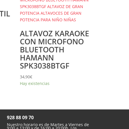
TIL
ALTAVOZ KARAOKE
CON MICROFONO
BLUETOOTH
HAMANN
SPK3038BTGF
34,90
€
Hay existencias

928 88 09 70
Nuestro horario es de Martes a Viernes de
9:00 a 13:00 y de 16:00 a 20:00h. Los