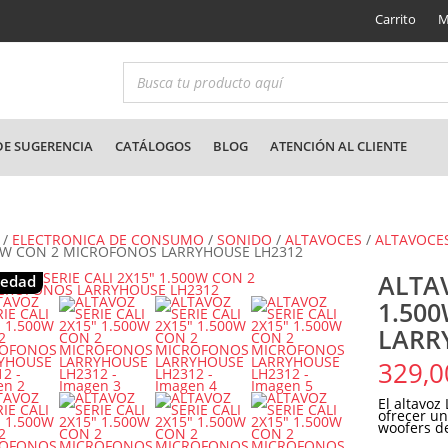
Carrito
M
E SUGERENCIA
CATÁLOGOS
BLOG
ATENCIÓN AL CLIENTE
/
ELECTRONICA DE CONSUMO
/
SONIDO
/
ALTAVOCES
/
ALTAVOCE
0W CON 2 MICROFONOS LARRYHOUSE LH2312
ALTAV
edad
1.50
LARR
329,0
El altavoz
ofrecer un
woofers de