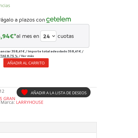
ncias
ágalo a plazos con
4,94
€*
al mes en
cuotas
nanciar
358,61 €
/
Importe total adeudado
358,61 €
/
/
TAE
8,75 %
/
Ver más
AÑADIR AL CARRITO
NOS
USE
12
AÑADIR A LA LISTA DE DESEOS
S GRAN
Marca:
LARRYHOUSE